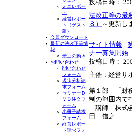
ジュメ
投稿日時： 2009-0
ミニレポー
ト
法改正等の最
経営レポー
８）
～更新し
ト（ゲスト
版）
会員ダウンロード
最新の法改正等情
サイト情報
:
報
ナー募集開始
最近の動き
投稿日時： 2009-0
お問い合わせ
問い合わせ
主催：経営サ
フォーム
現状分析請
求フォーム
第１部 「財
セミナーＤ
制の範囲内で
ＶＤ注文フ
ォーム
講師 株式会
小冊子請求
田 信之
フォーム
経営レポー
ト請求フォ