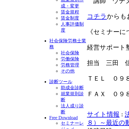
講師 ウチヌ
成・変更
賃金規程
コチラ
からも
賃金制度
人事評価制
度
《セミナーに
社会保険労務士業
経営サポート
務
社会保険
労働保険
担当 三田 
労務管理
その他
ＴＥＬ ０９
診断ツール
助成金診断
ＦＡＸ ０９
就業規則診
断
法人成り診
断
サイト情報
:
Free Download
８）～最近の
セミナーレ