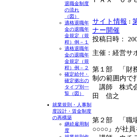
退職金制度
の流れ
（図）
サイト情報
:
適格退職年
金の退職年
ナー開催
金規定（規
投稿日時： 2009-0
程）例－１
適格退職年
主催：経営サ
金の退職年
金規定（規
程）例－２
第１部 「財
確定給付・
制の範囲内で
確定拠出の
講師 株式会
タイプ別一
覧（図）
田 信之
就業規則・人事制
度設計・賃金制度
の再構築
第２部 「職
継続雇用制
○○○○』が社
度
就業規則作