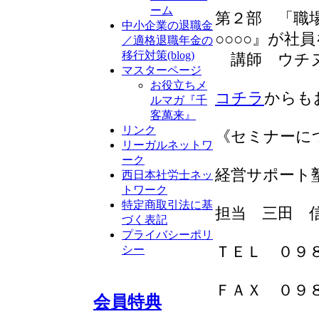
ーム
第２部 「職
中小企業の退職金
○○○○』が社
／適格退職年金の
移行対策(blog)
講師 ウチヌ
マスターページ
お役立ちメ
コチラ
からも
ルマガ『千
客萬来』
リンク
《セミナーに
リーガルネットワ
ーク
経営サポート
西日本社労士ネッ
トワーク
特定商取引法に基
担当 三田 
づく表記
プライバシーポリ
シー
ＴＥＬ ０９
ＦＡＸ ０９
会員特典