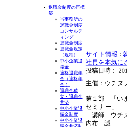
退職金制度の再構
築
当事務所の
退職金制度
コンサルテ
ィング
退職金制度
退職金規定
サイト情報
:
（規程）
中小企業退
社員を本気に
職金
投稿日時： 2013-1
適格退職年
金（適格年
主催：ウチヌ
金 ）
退職金積
立・退職金
第１部 「い
共済
セミナー」
中小企業退
講師 ウチヌ
職金制度
中小企業退
内布 誠
職金共済制