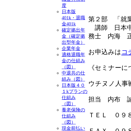
度
日本版
401k・退職
第２部 「就
金401k
講師 日本中
確定拠出年
務士 内海 
金（確定拠
出型年金）
企業年金
お申込みは
コ
適格退職年
金の仕組み
（図）
《セミナーに
中退共の仕
組み（図）
ウチヌノ人事
日本版４０
１kプランの
仕組み
担当 内布 
（図）
養老保険の
ＴＥＬ ０９
仕組み
（図）
現金前払い
ＦＡＸ ０９