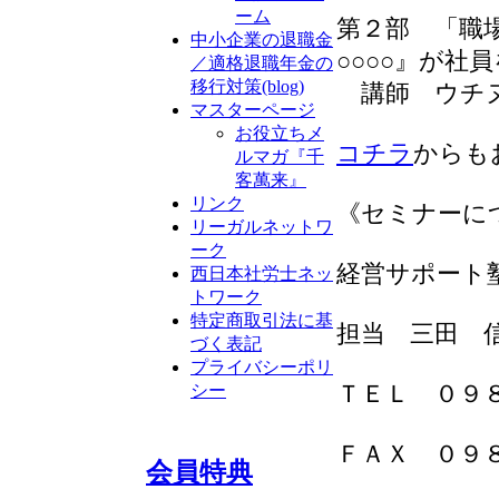
ーム
第２部 「職
中小企業の退職金
○○○○』が社
／適格退職年金の
移行対策(blog)
講師 ウチヌ
マスターページ
お役立ちメ
コチラ
からも
ルマガ『千
客萬来』
リンク
《セミナーに
リーガルネットワ
ーク
経営サポート
西日本社労士ネッ
トワーク
特定商取引法に基
担当 三田 
づく表記
プライバシーポリ
シー
ＴＥＬ ０９
ＦＡＸ ０９
会員特典