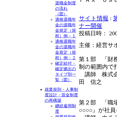
退職金制度
の流れ
（図）
サイト情報
:
適格退職年
金の退職年
ナー開催
金規定（規
投稿日時： 2009-0
程）例－１
適格退職年
主催：経営サ
金の退職年
金規定（規
程）例－２
第１部 「財
確定給付・
制の範囲内で
確定拠出の
講師 株式会
タイプ別一
覧（図）
田 信之
就業規則・人事制
度設計・賃金制度
の再構築
第２部 「職
継続雇用制
○○○○』が社
度
就業規則作