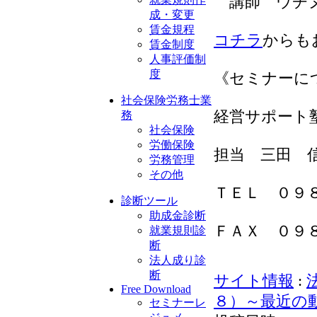
講師 ウチヌ
成・変更
賃金規程
コチラ
からも
賃金制度
人事評価制
度
《セミナーに
社会保険労務士業
経営サポート
務
社会保険
労働保険
担当 三田 
労務管理
その他
ＴＥＬ ０９
診断ツール
助成金診断
ＦＡＸ ０９
就業規則診
断
法人成り診
断
サイト情報
:
Free Download
８）～最近の
セミナーレ