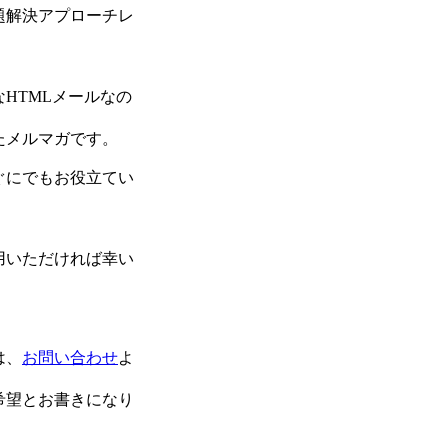
題解決アプローチレ
。
HTMLメールなの
たメルマガです。
ぐにでもお役立てい
用いただければ幸い
は、
お問い合わせ
よ
希望とお書きになり