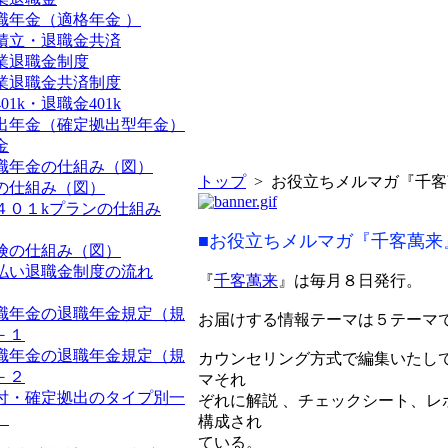
職年金（適格年金 ）
積立・退職金共済
業退職金制度
業退職金共済制度
01k・退職金401k
出年金（確定拠出型年金）
金
職年金の仕組み（図）
トップ
> お役立ちメルマガ『千
の仕組み（図）
４０１kプランの仕組み
■お役立ちメルマガ『千客萬来
険の仕組み（図）
払い退職金制度の流れ
『
千客萬来
』は毎月８日発行。
職年金の退職年金規定（規
お届けする情報テーマは５テーマ
－１
職年金の退職年金規定（規
カウンセリング方式で編集いたし
－２
マそれ
付・確定拠出のタイプ別一
ぞれに解説 、チェックシート、レ
）
構成され
ている。