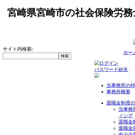
宮崎県宮崎市の社会保険労務
サイト内検索:
ホー
パスワード紛失
当事務所の
事務所概要
退職金制度
当事務
ィング
退職金
退職金
中小企