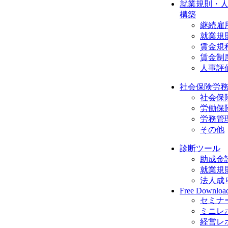
就業規則・
構築
継続雇
就業規
賃金規
賃金制
人事評
社会保険労
社会保
労働保
労務管
その他
診断ツール
助成金
就業規
法人成
Free Downloa
セミナ
ミニレ
経営レ