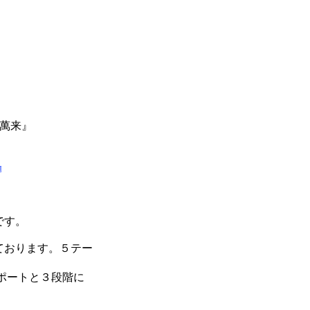
客萬来』
』
です。
ております。５テー
ポートと３段階に