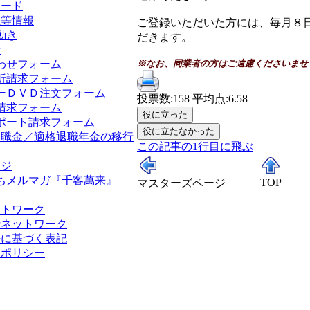
ロード
正等情報
ご登録いただいた方には、毎月８
動き
だきます。
せ
わせフォーム
※なお、同業者の方はご遠慮くださいませ
析請求フォーム
ーＤＶＤ注文フォーム
投票数:158 平均点:6.58
請求フォーム
ポート請求フォーム
退職金／適格退職年金の移行
この記事の1行目に飛ぶ
ージ
ちメルマガ『千客萬来』
TOP
マスターズページ
ットワーク
士ネットワーク
法に基づく表記
ーポリシー