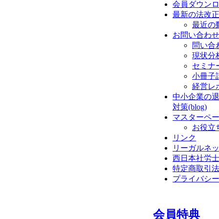
会員ダウン
最新の法改
最近の
お問い合わ
問い合
現状分
セミナ
小冊子
経営レ
中小企業の
対策(blog)
マスターペ
お役立
リンク
リーガルネ
西日本社労
特定商取引
プライバシ
会員特典