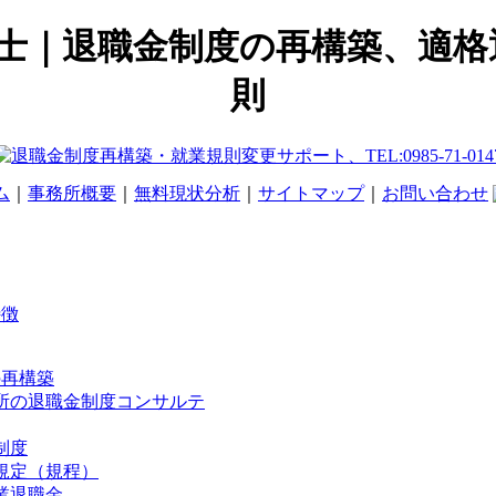
士｜退職金制度の再構築、適格退
則
ム
｜
事務所概要
｜
無料現状分析
｜
サイトマップ
｜
お問い合わせ
特徴
の再構築
所の退職金制度コンサルテ
制度
規定（規程）
業退職金