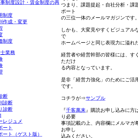
人事制度設計・賃金制度の再
つまり、課題提起・自社分析・課
ポート
用制度
の三位一体のメールマガジンです
則作成・変更
程
しかも、大変見やすくビジュアルな
度
で
価制度
ホームページと同じ表現力に溢れ
務士業務
経営者や経営幹部の皆様には、す
険
ただけ
険
る内容となっています。
理
是非「経営力強化」のためにご活
です。
診断
コチラが⇒
サンプル
則診断
り診断
『
千客萬来
』購読お申し込みに方
d
り必要
ーレジュメ
事項記載の上、内容欄にメルマガ
ポート
お申し
ポート（ゲスト版）
込みください。