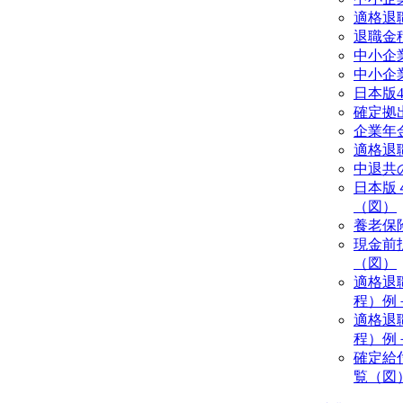
適格退
退職金
中小企
中小企
日本版4
確定拠
企業年
適格退
中退共
日本版
（図）
養老保
現金前
（図）
適格退
程）例
適格退
程）例
確定給
覧（図