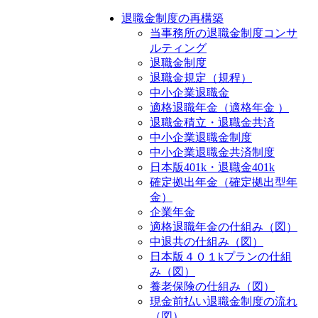
退職金制度の再構築
当事務所の退職金制度コンサ
ルティング
退職金制度
退職金規定（規程）
中小企業退職金
適格退職年金（適格年金 ）
退職金積立・退職金共済
中小企業退職金制度
中小企業退職金共済制度
日本版401k・退職金401k
確定拠出年金（確定拠出型年
金）
企業年金
適格退職年金の仕組み（図）
中退共の仕組み（図）
日本版４０１kプランの仕組
み（図）
養老保険の仕組み（図）
現金前払い退職金制度の流れ
（図）