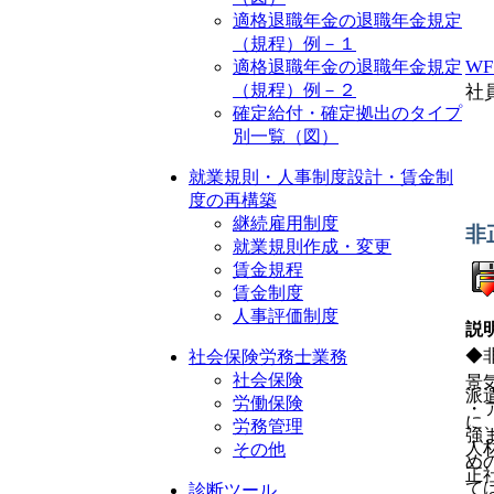
適格退職年金の退職年金規定
（規程）例－１
W
適格退職年金の退職年金規定
（規程）例－２
社
確定給付・確定拠出のタイプ
別一覧（図）
就業規則・人事制度設計・賃金制
度の再構築
継続雇用制度
非
就業規則作成・変更
賃金規程
賃金制度
人事評価制度
説
◆
社会保険労務士業務
社会保険
景
派
労働保険
・
に
労務管理
強
人
その他
め
正
て
診断ツール