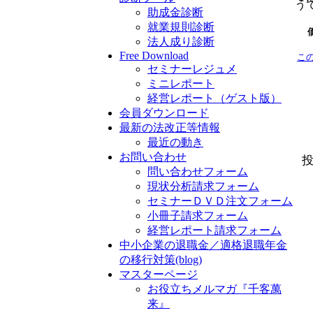
う
助成金診断
就業規則診断
法人成り診断
Free Download
こ
セミナーレジュメ
ミニレポート
経営レポート（ゲスト版）
会員ダウンロード
最新の法改正等情報
最近の動き
お問い合わせ
問い合わせフォーム
現状分析請求フォーム
セミナーＤＶＤ注文フォーム
小冊子請求フォーム
経営レポート請求フォーム
中小企業の退職金／適格退職年金
の移行対策(blog)
マスターページ
お役立ちメルマガ『千客萬
来』