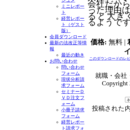
ジュメ
会社だか
ミニレポー
った理由
ト
ると大き
経営レポー
るようで
ト（ゲスト
版）
会員ダウンロード
価格:
無料 |
最新の法改正等情
報
最近の動き
このダウンロードのレ
お問い合わせ
問い合わせ
フォーム
就職・会社
現状分析請
Copyright 
求フォーム
セミナーＤ
ＶＤ注文フ
ォーム
投稿された
小冊子請求
フォーム
経営レポー
ト請求フォ