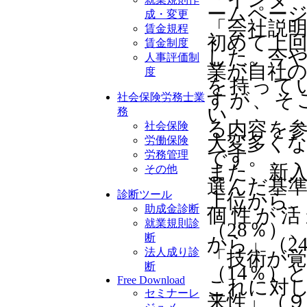
ームページ
成・変更
「会社説明
賃金規程
初めて上
賃金制度
した。今
人事評価制
業が自社
度
を持って
すが、そ
社会保険労務士業
い
務
る内容を
社会保険
大変多く
労働保険
です。
労務管理
また、新
その他
選んだ基
診断ツール
上位から
助成金診断
個性が活
就業規則診
（28％）
断
から」（2
法人成り診
「技術が
断
（14％）
Free Download
これに対
セミナーレ
来性」（９