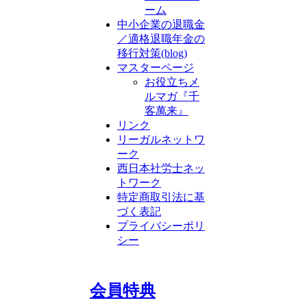
ーム
中小企業の退職金
／適格退職年金の
移行対策(blog)
マスターページ
お役立ちメ
ルマガ『千
客萬来』
リンク
リーガルネットワ
ーク
西日本社労士ネッ
トワーク
特定商取引法に基
づく表記
プライバシーポリ
シー
会員特典