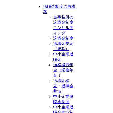
退職金制度の再構
築
当事務所の
退職金制度
コンサルテ
ィング
退職金制度
退職金規定
（規程）
中小企業退
職金
適格退職年
金（適格年
金 ）
退職金積
立・退職金
共済
中小企業退
職金制度
中小企業退
職金共済制