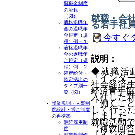
退職金制度
の流れ
就職・会
（図）
る若手社
適格退職年
金の退職年
金規定（規
今すぐ
程）例－１
適格退職年
金の退職年
説明：
金規定（規
程）例－２
◆就職活
確定給付・
「インタ
確定拠出の
社会経済
タイプ別一
経済青年協
覧（図）
入社した
「働くこ
就業規則・人事制
して行っ
度設計・賃金制度
しました
の再構築
就職活動
継続雇用制
（複数回
度
「インタ
就業規則作