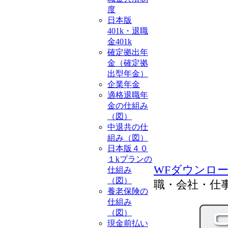
度
日本版
401k・退職
金401k
確定拠出年
金（確定拠
出型年金）
企業年金
適格退職年
金の仕組み
（図）
中退共の仕
組み（図）
日本版４０
１kプランの
WFダウンロ
仕組み
（図）
職・会社・仕
養老保険の
仕組み
（図）
現金前払い