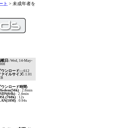
ート
> 未成年者を
掲載日:
Wed, 14-May-
008
ウンロード: :
612
ファイルサイズ:
1.01
MB
ダウンロード時間:
Modem(56k)
: 2.8min
ISDN(64k)
: 2.4min
DSL(768k)
: 12s
LAN(10M)
: 0.94s