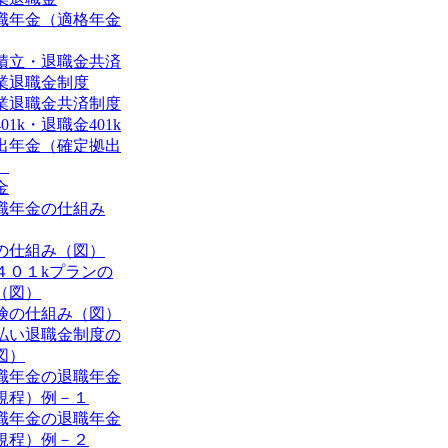
職年金（適格年金
積立・退職金共済
業退職金制度
業退職金共済制度
01k・退職金401k
出年金（確定拠出
）
金
職年金の仕組み
の仕組み（図）
４０１kプランの
（図）
険の仕組み（図）
払い退職金制度の
図）
職年金の退職年金
規程）例－１
職年金の退職年金
規程）例－２