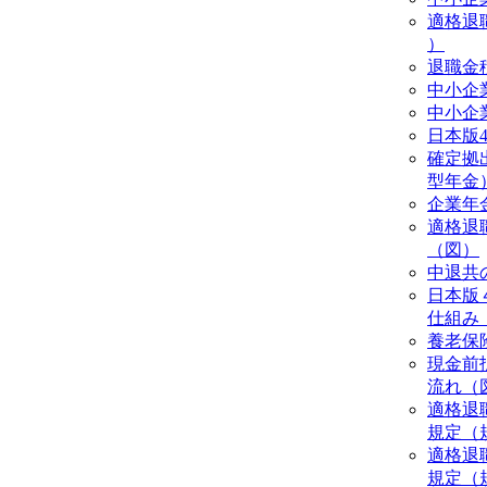
適格退
）
退職金
中小企
中小企
日本版4
確定拠
型年金
企業年
適格退
（図）
中退共
日本版
仕組み
養老保
現金前
流れ（
適格退
規定（
適格退
規定（