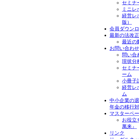
セミナ
ミニレ
経営レ
版）
会員ダウン
最新の法改
最近の
お問い合わ
問い合
現状分
セミナ
ーム
小冊子
経営レ
ム
中小企業の
年金の移行対策(
マスターペ
お役立
萬来』
リンク