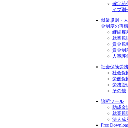
確定給
イプ別
就業規則・
金制度の再
継続雇
就業規
賃金規
賃金制
人事評
社会保険労
社会保
労働保
労務管
その他
診断ツール
助成金
就業規
法人成
Free Downloa