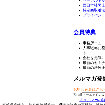
リーガルネ
西日本社労
特定商取引
プライバシ
会員特典
事務所ニュ
人事戦略に
ト
会社を元気
最新のセミ
最新の法改
メルマガ登
お申し込みはこち
Email
※メルマガの