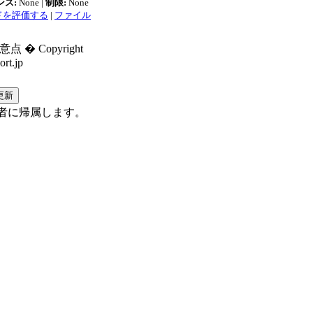
ンス:
None |
制限:
None
ドを評価する
|
ファイル
 Copyright
rt.jp
者に帰属します。