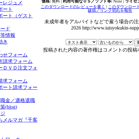
価格:
無料 |
利用可能なＯＳ／ソフト等:
None |
ライセ
ーレジュメ
このダウンロードのレビューを書く
|
このダウンロー
ポート
破損／リンク切れを報告
ポート（ゲスト
未成年者をアルバイトなどで雇う場合の注意点 �
2026 http://www.taisyokukin-suppo
ロード
正等情報
動き
せ
投稿された内容の著作権はコメントの投稿
わせフォーム
析請求フォーム
ーＤＶＤ注文フォ
請求フォーム
ポート請求フォー
退職金／適格退職
blog)
ージ
ちメルマガ『千客