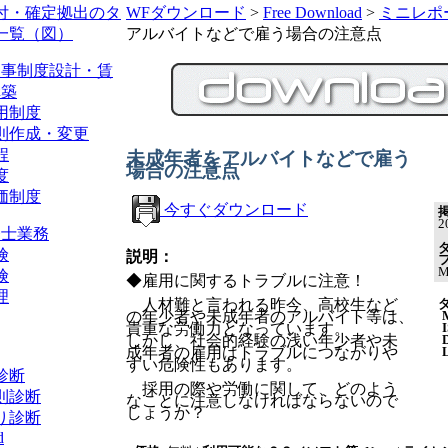
付・確定拠出のタ
WFダウンロード
>
Free Download
>
ミニレポ
一覧（図）
アルバイトなどで雇う場合の注意点
人事制度設計・賃
構築
用制度
則作成・変更
程
未成年者をアルバイトなどで雇う
場合の注意点
度
価制度
今すぐダウンロード
2
務士業務
ダ
険
説明：
険
◆雇用に関するトラブルに注意！
理
人材難と言われる昨今、高校生など
の年少者や未成年者のアルバイト等は、
貴重な労働力となっています。
しかし、社会的経験の浅い年少者や未
成年者の雇用はトラブルにつながりや
すい危険性もあります。
診断
採用の際や労働に関して、どのよう
則診断
なことに注意しなければならないので
しょうか？
り診断
d