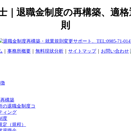
士｜退職金制度の再構築、適格退
則
ム
｜
事務所概要
｜
無料現状分析
｜
サイトマップ
｜
お問い合わせ
特徴
の再構築
所の退職金制度コ
ティング
制度
規定（規程）
業退職金