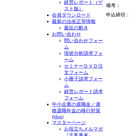
経営レポート（ゲ
備考：
スト版）
申込締切：
会員ダウンロード
最新の法改正等情報
最近の動き
お問い合わせ
問い合わせフォー
ム
現状分析請求フォ
ーム
セミナーＤＶＤ注
文フォーム
小冊子請求フォー
ム
経営レポート請求
フォーム
中小企業の退職金／適
格退職年金の移行対策
(blog)
マスターページ
お役立ちメルマガ
『千客萬来』