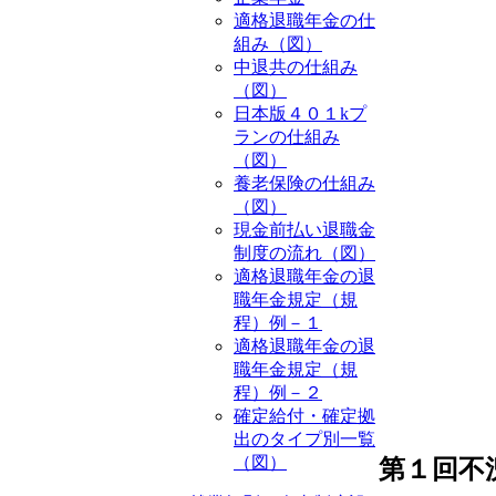
適格退職年金の仕
組み（図）
中退共の仕組み
（図）
日本版４０１kプ
ランの仕組み
（図）
養老保険の仕組み
（図）
現金前払い退職金
制度の流れ（図）
適格退職年金の退
職年金規定（規
程）例－１
適格退職年金の退
職年金規定（規
程）例－２
確定給付・確定拠
出のタイプ別一覧
（図）
第１回不