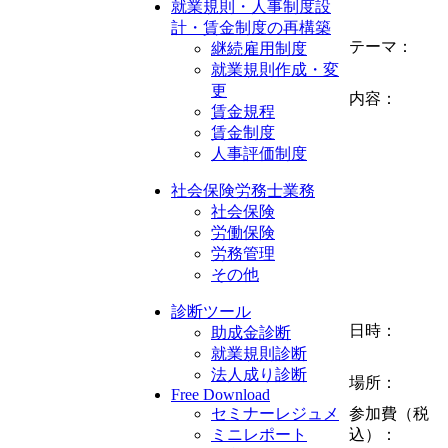
就業規則・人事制度設
計・賃金制度の再構築
テーマ：
継続雇用制度
就業規則作成・変
更
内容：
賃金規程
賃金制度
人事評価制度
社会保険労務士業務
社会保険
労働保険
労務管理
その他
診断ツール
日時：
助成金診断
就業規則診断
法人成り診断
場所：
Free Download
参加費（税
セミナーレジュメ
込）：
ミニレポート