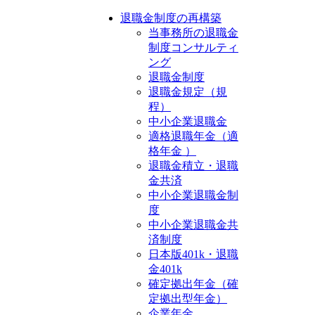
退職金制度の再構築
当事務所の退職金
制度コンサルティ
ング
退職金制度
退職金規定（規
程）
中小企業退職金
適格退職年金（適
格年金 ）
退職金積立・退職
金共済
中小企業退職金制
度
中小企業退職金共
済制度
日本版401k・退職
金401k
確定拠出年金（確
定拠出型年金）
企業年金