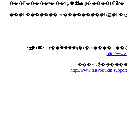
��������ʶ�ˡ��¶⡦�࿦��Ϣ�����Ĳ񥻥ߥʡ�
����������ڡˡ���������ե륨�󥶤�
http://www.
http://www.taisyokukin-support