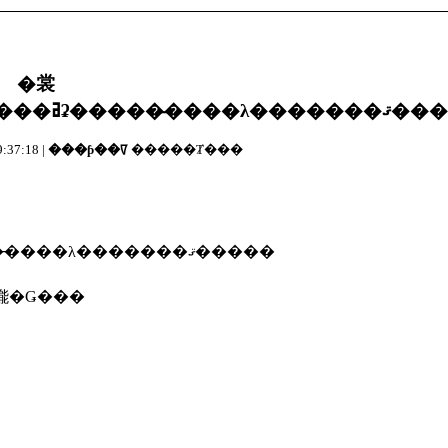
�裳
���Զ����Ǥ����Ĵ�����϶������ߥʡ���
:37:18 |
���ƥ��ꡧ
�����Ⱦ���
���Զ����Ǥ����Ĵ�����϶������ߥʡ�̵����λ�������ޤ�����
夬��ĤĤ���褦�Ǥ���