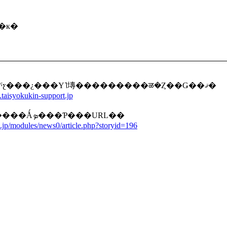
ϫ̳�к�
�࿦�����ٺƹ��ۡ����ȵ�§�ѹ����ݡ��Ȥˤƹ���¿���Υ˥塼���������ळ�Ȥ��Ǥ��ޤ�
taisyokukin-support.jp
���Υ˥塼���������Ǻܤ���Ƥ���URL��
.jp/modules/news0/article.php?storyid=196